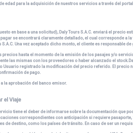
e edad para la adquisición de nuestros servicios a través del porta
esto en base a una solicitud),
Daly Tours S.A.C.
enviará el precio es
pagar se encontrará claramente detallado, el cual corresponde a la t
s S.A.C.
Una vez aceptado dicho monto, el cliente es responsable de 
 precios hasta el momento de la emisión de los pasajes y/o servici
igente las mismas con los proveedores o haber alcanzado el stock.
Da
o Usuario registrado la modificación del precio referido. El precio
confirmación de pago.
 a la aprobación del banco emisor.
 el Viaje
rvicio tiene el deber de informarse sobre la documentación que podr
erificaciones correspondientes con anticipación si requiere pasaport
 de destino, como los países de tránsito. En caso de ser un requisit