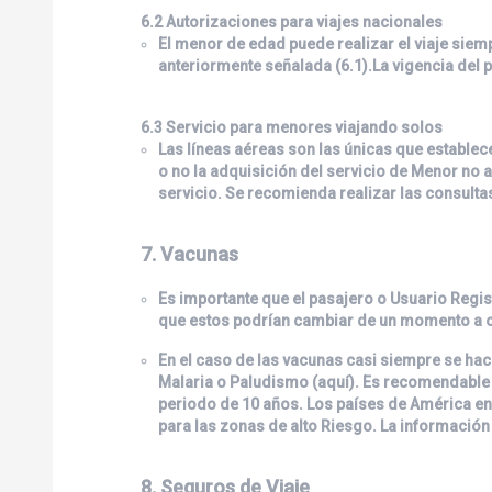
6.2 Autorizaciones para viajes nacionales
El menor de edad puede realizar el viaje sie
anteriormente señalada (6.1).La vigencia del 
6.3 Servicio para menores viajando solos
Las líneas aéreas son las únicas que establec
o no la adquisición del servicio de Menor no
servicio. Se recomienda realizar las consulta
7. Vacunas
Es importante que el pasajero o Usuario Regis
que estos podrían cambiar de un momento a o
En el caso de las vacunas casi siempre se hace
Malaria o Paludismo (
aquí
). Es recomendable 
periodo de 10 años. Los países de América en
para las zonas de alto Riesgo. La información d
8. Seguros de Viaje