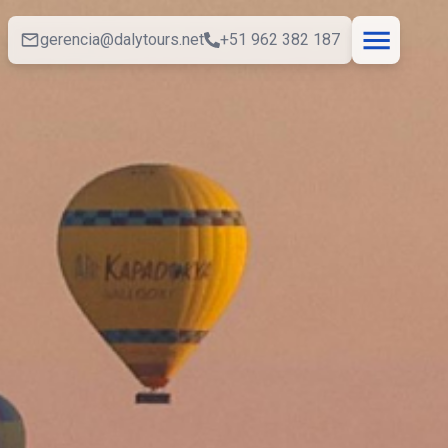
gerencia@dalytours.net
+51 962 382 187