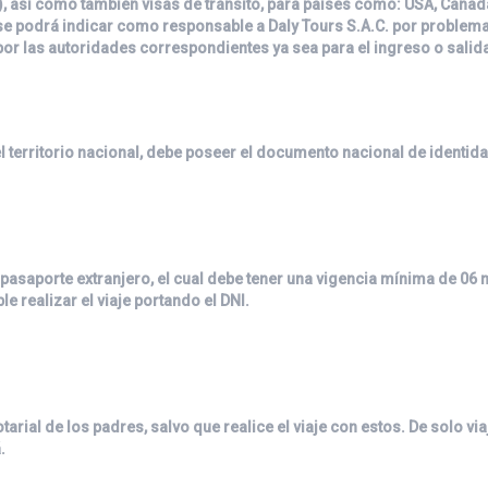
), así como también visas de tránsito, para países como: USA, Canadá,
 se podrá indicar como responsable a
Daly Tours S.A.C.
por problemas
or las autoridades correspondientes ya sea para el ingreso o salid
 territorio nacional, debe poseer el documento nacional de identida
pasaporte extranjero, el cual debe tener una vigencia mínima de 06 
 realizar el viaje portando el DNI.
tarial de los padres, salvo que realice el viaje con estos. De solo vi
.